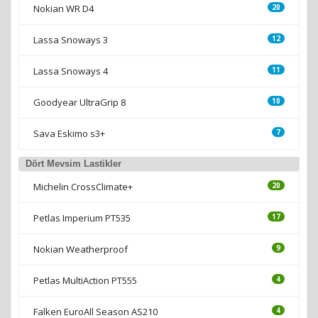
Nokian WR D4
20
Lassa Snoways 3
12
Lassa Snoways 4
11
Goodyear UltraGrip 8
10
Sava Eskimo s3+
7
Dört Mevsim Lastikler
Michelin CrossClimate+
20
Petlas Imperium PT535
17
Nokian Weatherproof
9
Petlas MultiAction PT555
4
Falken EuroAll Season AS210
4