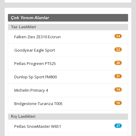
Çok Yorum Alanlar
Yaz Lastikleri
Falken Ziex ZE310 Ecorun
54
Goodyear Eagle Sport
52
Petlas Progreen PT525
28
Dunlop Sp Sport FM800
21
Michelin Primacy 4
19
Bridgestone Turanza T005
18
Kış Lastikleri
Petlas SnowMaster W651
27