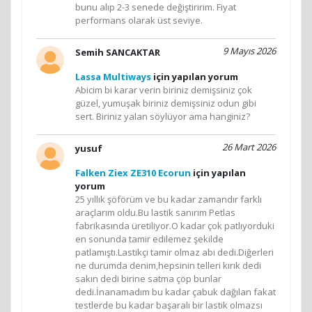
bunu alıp 2-3 senede değiştiririm. Fiyat
performans olarak üst seviye.
9 Mayıs 2026
Semih SANCAKTAR
Lassa Multiways
için yapılan yorum
Abicim bi karar verin biriniz demişsiniz çok
güzel, yumuşak biriniz demişsiniz odun gibi
sert. Biriniz yalan söylüyor ama hanginiz?
26 Mart 2026
yusuf
Falken Ziex ZE310 Ecorun
için yapılan
yorum
25 yıllık şöförüm ve bu kadar zamandır farklı
araçlarım oldu.Bu lastik sanırım Petlas
fabrikasında üretiliyor.O kadar çok patlıyorduki
en sonunda tamir edilemez şekilde
patlamıştı.Lastikçi tamir olmaz abi dedi.Diğerleri
ne durumda denim,hepsinin telleri kırık dedi
sakın dedi birine satma çöp bunlar
dedi.İnanamadım bu kadar çabuk dağılan fakat
testlerde bu kadar başaralı bir lastik olmazsı