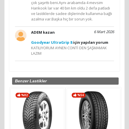
çok şaşırttı beni.Aynı arabamda 4 mevsim
Hankook lar var 40 bin km oldu 2 defa patladı
ve lastiklerde sadee dişlerinde kullanıma bağlı
azalma var.Başka hiç bir sorun yok.
6 Mart 2026
ADEM kazan
Goodyear UltraGrip 8
için yapılan yorum
KATILIYORUM AYNEN CONTİ DEN ŞAŞMAMAK
LAZIM
Benzer Lastikler
%82
%54