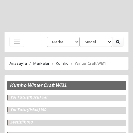
Anasayfa
Markalar
Kumho
Winter Craft WI31
Kumho Winter Craft WI31
Yol Tutuş(Kuru) %0
Yol Tutuş(Islak) %0
Sessizlik %0