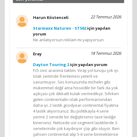
22 Temmuz 2026
Harun Köstenceli
Starmaxx Naturen - ST562
için yapılan
yorum
Ne anlatıyorsun.reklam mı yapıyorsun
18 Temmuz 2026
Eray
Dayton Touring 2
için yapılan yorum
Fc5 civic aracıma taktım. Virajı yol turuşu çok iyi.
Islak zeminde frenlemesi yeterli ve
savurmuyor. Ses konusunda michelin gibi
mükemmel değil ama hissedilir bir fark da yok
açıkçası çok dikkatli kulak vermedikçe. Sıfırken
gelen continentalin ıslak performansından
daha iyi. 2 lastik goodyear-continental fiyatına
4 lastik alıyorsunuz. Bu politikayla 4 sene
yerine 2 senede bir değiştirseniz taze lastiğe
binersiniz. Neticede üst segment lastiklerde 3.
senelerinde çok kaydırıyor çöp gibi oluyor. Ben
şahsen continental alıp 5-6 sene binmektense