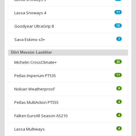
Lassa Snoways 4
11
Goodyear UltraGrip 8
10
Sava Eskimo s3+
7
Dört Mevsim Lastikler
Michelin CrossClimate+
20
Petlas Imperium PT535
17
Nokian Weatherproof
9
Petlas MultiAction PT555
4
Falken EuroAll Season AS210
4
Lassa Multiways
4