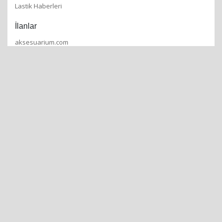
Lastik Haberleri
İlanlar
aksesuarium.com
Lastik İlanları
Jant İlanları
Hakkımızda
İletişim
Gizlilik Politikamız
Kullanım Koşulları
Mobil Uygulamamızı İndirin