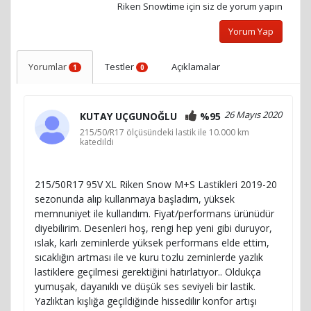
Riken Snowtime için siz de yorum yapın
Yorum Yap
Yorumlar
Testler
Açıklamalar
1
0
26 Mayıs 2020
KUTAY UÇGUNOĞLU
%95
215/50/R17 ölçüsündeki lastik ile 10.000 km
katedildi
215/50R17 95V XL Riken Snow M+S Lastikleri 2019-20
sezonunda alıp kullanmaya başladım, yüksek
memnuniyet ile kullandım. Fiyat/performans ürünüdür
diyebilirim. Desenleri hoş, rengi hep yeni gibi duruyor,
ıslak, karlı zeminlerde yüksek performans elde ettim,
sıcaklığın artması ile ve kuru tozlu zeminlerde yazlık
lastiklere geçilmesi gerektiğini hatırlatıyor.. Oldukça
yumuşak, dayanıklı ve düşük ses seviyeli bir lastik.
Yazlıktan kışlığa geçildiğinde hissedilir konfor artışı