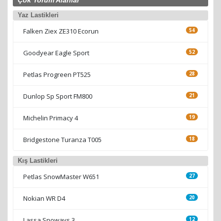
Çok Yorum Alanlar
Yaz Lastikleri
Falken Ziex ZE310 Ecorun
54
Goodyear Eagle Sport
52
Petlas Progreen PT525
28
Dunlop Sp Sport FM800
21
Michelin Primacy 4
19
Bridgestone Turanza T005
18
Kış Lastikleri
Petlas SnowMaster W651
27
Nokian WR D4
20
Lassa Snoways 3
12