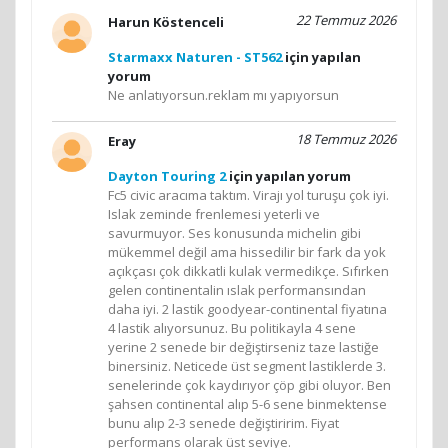
22 Temmuz 2026
Harun Köstenceli
Starmaxx Naturen - ST562
için yapılan
yorum
Ne anlatıyorsun.reklam mı yapıyorsun
18 Temmuz 2026
Eray
Dayton Touring 2
için yapılan yorum
Fc5 civic aracıma taktım. Virajı yol turuşu çok iyi.
Islak zeminde frenlemesi yeterli ve
savurmuyor. Ses konusunda michelin gibi
mükemmel değil ama hissedilir bir fark da yok
açıkçası çok dikkatli kulak vermedikçe. Sıfırken
gelen continentalin ıslak performansından
daha iyi. 2 lastik goodyear-continental fiyatına
4 lastik alıyorsunuz. Bu politikayla 4 sene
yerine 2 senede bir değiştirseniz taze lastiğe
binersiniz. Neticede üst segment lastiklerde 3.
senelerinde çok kaydırıyor çöp gibi oluyor. Ben
şahsen continental alıp 5-6 sene binmektense
bunu alıp 2-3 senede değiştiririm. Fiyat
performans olarak üst seviye.