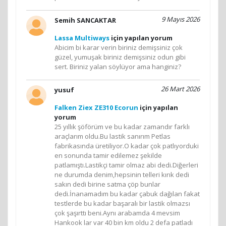
9 Mayıs 2026
Semih SANCAKTAR
Lassa Multiways
için yapılan yorum
Abicim bi karar verin biriniz demişsiniz çok
güzel, yumuşak biriniz demişsiniz odun gibi
sert. Biriniz yalan söylüyor ama hanginiz?
26 Mart 2026
yusuf
Falken Ziex ZE310 Ecorun
için yapılan
yorum
25 yıllık şöförüm ve bu kadar zamandır farklı
araçlarım oldu.Bu lastik sanırım Petlas
fabrikasında üretiliyor.O kadar çok patlıyorduki
en sonunda tamir edilemez şekilde
patlamıştı.Lastikçi tamir olmaz abi dedi.Diğerleri
ne durumda denim,hepsinin telleri kırık dedi
sakın dedi birine satma çöp bunlar
dedi.İnanamadım bu kadar çabuk dağılan fakat
testlerde bu kadar başaralı bir lastik olmazsı
çok şaşırttı beni.Aynı arabamda 4 mevsim
Hankook lar var 40 bin km oldu 2 defa patladı