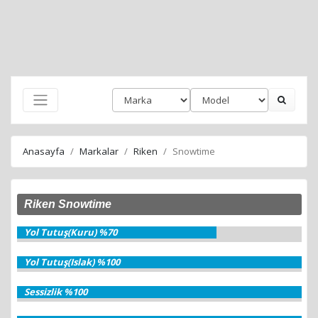
Anasayfa
Markalar
Riken
Snowtime
Riken Snowtime
Yol Tutuş(Kuru) %70
Yol Tutuş(Islak) %100
Sessizlik %100