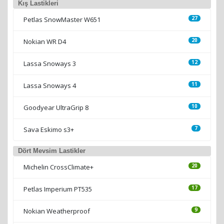
Kış Lastikleri
Petlas SnowMaster W651
27
Nokian WR D4
20
Lassa Snoways 3
12
Lassa Snoways 4
11
Goodyear UltraGrip 8
10
Sava Eskimo s3+
7
Dört Mevsim Lastikler
Michelin CrossClimate+
20
Petlas Imperium PT535
17
Nokian Weatherproof
9