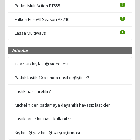
Petlas MultiAction PT555
4
Falken EuroAll Season AS210
4
Lassa Multiways
4
Videolar
TÜV SÜD kış lastiği video testi
Patlak lastik 10 adımda nasıl değiştirilir?
Lastik nasıl üretilir?
Michelin'den patlamaya dayanıklı havasız lastikler
Lastik tamir kiti nasıl kullanılır?
Kış lastiği-yaz lastiği karşılaştırması