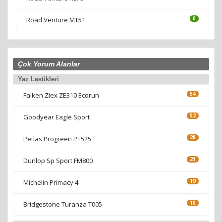
Road Venture MT51
0
Çok Yorum Alanlar
Yaz Lastikleri
Falken Ziex ZE310 Ecorun
54
Goodyear Eagle Sport
52
Petlas Progreen PT525
28
Dunlop Sp Sport FM800
21
Michelin Primacy 4
19
Bridgestone Turanza T005
18