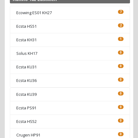
Ecowing ES01 KH27
7
Ecsta HS51
2
Ecsta KH31
1
Solus KH17
0
Ecsta KU31
0
Ecsta KU36
0
Ecsta KU39
0
Ecsta PS91
0
Ecsta HS52
0
Crugen HP91
0