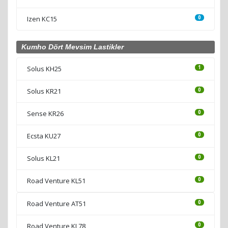
Izen KC15
0
Kumho Dört Mevsim Lastikler
Solus KH25
1
Solus KR21
0
Sense KR26
0
Ecsta KU27
0
Solus KL21
0
Road Venture KL51
0
Road Venture AT51
0
Road Venture KL78
0