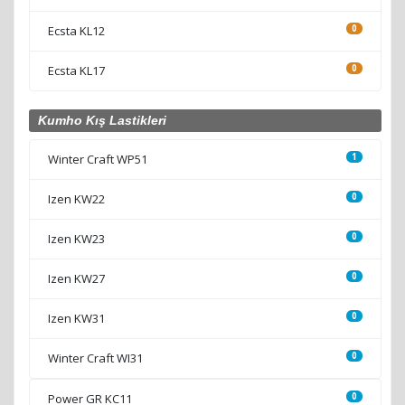
Ecsta KL12
0
Ecsta KL17
0
Kumho Kış Lastikleri
Winter Craft WP51
1
Izen KW22
0
Izen KW23
0
Izen KW27
0
Izen KW31
0
Winter Craft WI31
0
Power GR KC11
0