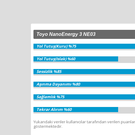
Toyo NanoEnergy 3 NE03
Yol Tutuş(Kuru) %75
Yol Tutuş(Islak) %60
Sessizlik %85
Aşınma Dayanımı %80
Sağlamlık %75
Tekrar Alırım %60
Yukarıdaki veriler kullanıcılar tarafından verilen puanla
göstermektedir.