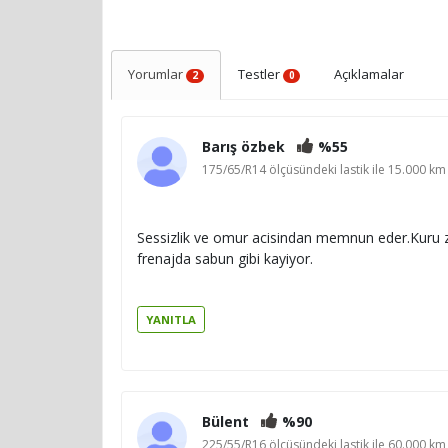
Yorumlar
Testler
Açıklamalar
2
0
Barış özbek
%55
175/65/R14 ölçüsündeki lastik ile 15.000 km 
Sessizlik ve omur acisindan memnun eder.Kuru ze
frenajda sabun gibi kayiyor.
YANITLA
Bülent
%90
225/55/R16 ölçüsündeki lastik ile 60.000 km 