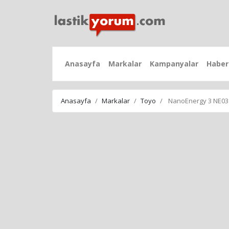
Anasayfa
Markalar
Kampanyalar
Haber
Anasayfa
Markalar
Toyo
NanoEnergy 3 NE03