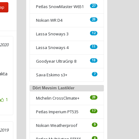
Petlas SnowMaster W651
27
Yap
Nokian WR D4
20
Lassa Snoways 3
12
 2020
Lassa Snoways 4
11
Goodyear UltraGrip 8
10
akta
Sava Eskimo s3+
7
Dört Mevsim Lastikler
Michelin CrossClimate+
20
1
Petlas Imperium PT535
17
Nokian Weatherproof
9
 2019
Petlas MultiAction PT555
4