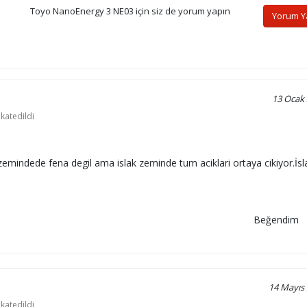
Toyo NanoEnergy 3 NE03 için siz de yorum yapın
Yorum 
13 Ocak
katedildi
mindede fena degil ama islak zeminde tum aciklari ortaya cikiyor.İsl
Beğendim
14 Mayıs
katedildi