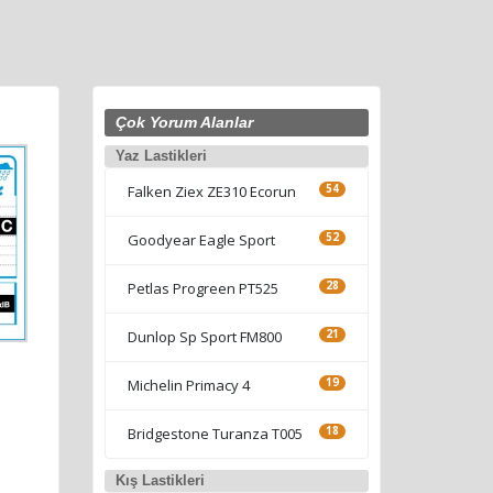
Çok Yorum Alanlar
Yaz Lastikleri
Falken Ziex ZE310 Ecorun
54
Goodyear Eagle Sport
52
Petlas Progreen PT525
28
Dunlop Sp Sport FM800
21
Michelin Primacy 4
19
Bridgestone Turanza T005
18
Kış Lastikleri