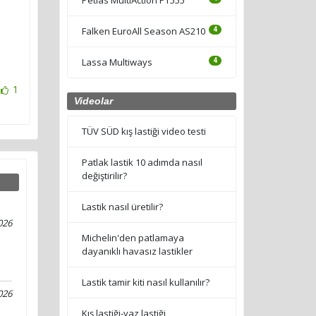
Falken EuroAll Season AS210
4
Lassa Multiways
4
1
Videolar
TÜV SÜD kış lastiği video testi
Patlak lastik 10 adımda nasıl
değiştirilir?
Lastik nasıl üretilir?
026
Michelin'den patlamaya
dayanıklı havasız lastikler
Lastik tamir kiti nasıl kullanılır?
026
Kış lastiği-yaz lastiği