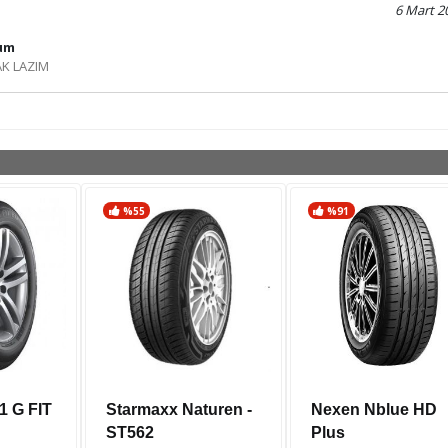
6 Mart 2
rum
K LAZIM
%55
%91
1 G FIT
Starmaxx Naturen -
Nexen Nblue HD
ST562
Plus