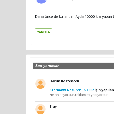
Daha önce de kullandım Ayda 10000 km yapan bir
YANITLA
Son yorumlar
Harun Köstenceli
Starmaxx Naturen - ST562
için yapıla
Ne anlatıyorsun.reklam mı yapıyorsun
Eray