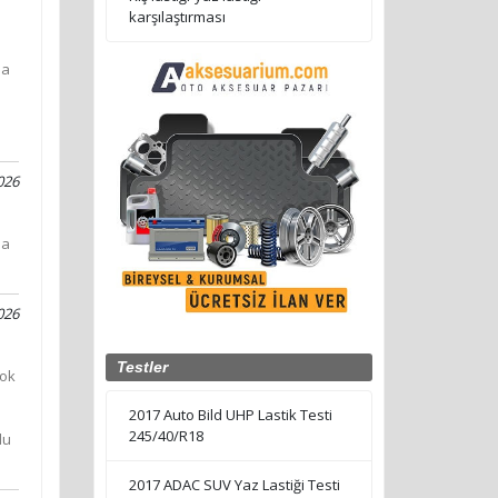
karşılaştırması
la
026
ma
026
Testler
çok
2017 Auto Bild UHP Lastik Testi
245/40/R18
du
2017 ADAC SUV Yaz Lastiği Testi