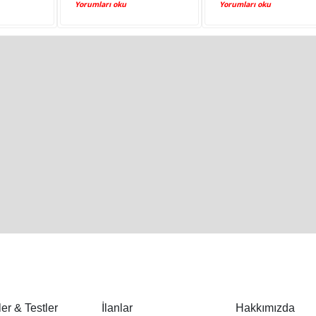
Yorumları oku
Yorumları oku
er & Testler
İlanlar
Hakkımızda