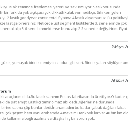
u çok iyi. Islak zeminde frenlemesi yeterli ve savurmuyor. Ses konusunda
r bir fark da yok açıkçası çok dikkatli kulak vermedikçe. Sıfırken gelen
i. 2 lastik goodyear-continental fiyatına 4 lastik alıyorsunuz. Bu politikay
aze lastiğe binersiniz. Neticede üst segment lastiklerde 3. senelerinde çok
tinental alıp 5-6 sene binmektense bunu alıp 2-3 senede değiştiririm. Fiyat
9 Mayıs 2
k güzel, yumuşak biriniz demişsiniz odun gibi sert. Biriniz yalan söylüyor a
26 Mart 2
 yorum
klı araçlarım oldu.Bu lastik sanırım Petlas fabrikasında üretiliyor.O kadar 
kilde patlamıştı.Lastikçi tamir olmaz abi dedi.Diğerleri ne durumda
edi birine satma çöp bunlar dedi.İnanamadım bu kadar çabuk dağılan fakat
mazsı çok şaşırttı beni.Aynı arabamda 4 mevsim Hankook lar var 40 bin km ol
inde kullanıma bağlı azalma var.Başka hiç bir sorun yok.