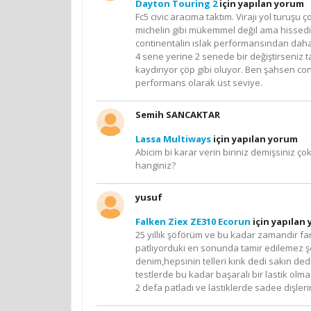
Dayton Touring 2
için yapılan yorum
Fc5 civic aracıma taktım. Virajı yol turuş
michelin gibi mükemmel değil ama hissedili
continentalin ıslak performansından daha iy
4 sene yerine 2 senede bir değiştirseniz t
kaydırıyor çöp gibi oluyor. Ben şahsen con
performans olarak üst seviye.
Semih SANCAKTAR
Lassa Multiways
için yapılan yorum
Abicim bi karar verin biriniz demişsiniz ço
hanginiz?
yusuf
Falken Ziex ZE310 Ecorun
için yapılan
25 yıllık şöförüm ve bu kadar zamandır far
patlıyorduki en sonunda tamir edilemez şe
denim,hepsinin telleri kırık dedi sakın d
testlerde bu kadar başaralı bir lastik ol
2 defa patladı ve lastiklerde sadee dişler