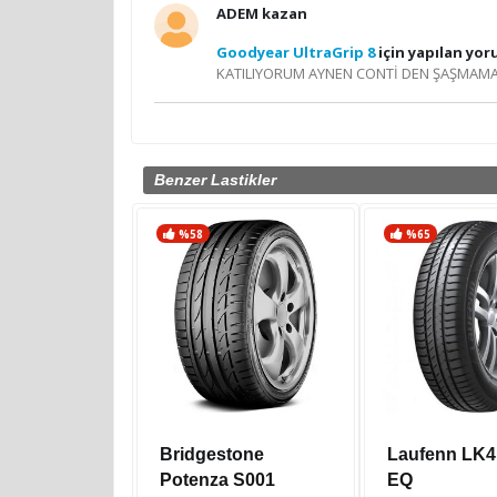
ADEM kazan
Goodyear UltraGrip 8
için yapılan yo
KATILIYORUM AYNEN CONTİ DEN ŞAŞMAMA
Benzer Lastikler
%58
%65
Bridgestone
Laufenn LK4
Potenza S001
EQ