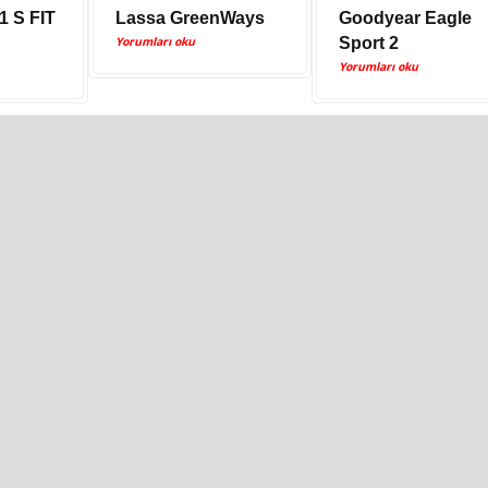
1 S FIT
Lassa GreenWays
Goodyear Eagle
Yorumları oku
Sport 2
Yorumları oku