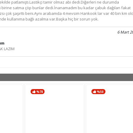
kilde patlamıştı.Lastikçi tamir olmaz abi dedi.Diğerleri ne durumda
edi birine satma çöp bunlar dedi.İnanamadım bu kadar çabuk dağılan fakat
mazsı çok şaşırttı beni.Aynı arabamda 4 mevsim Hankook lar var 40 bin km ol
inde kullanıma bağlı azalma var.Başka hiç bir sorun yok.
6 Mart 2
rum
K LAZIM
%78
%50