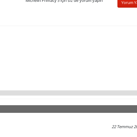
Michelin Primacy 5 için siz de yorum yapın
Yorum 
22 Temmuz 2