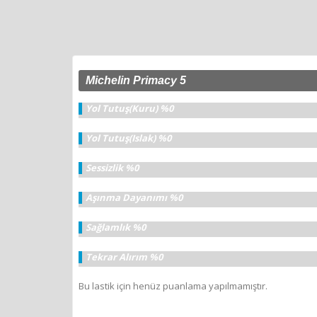
Michelin Primacy 5
Yol Tutuş(Kuru) %0
Yol Tutuş(Islak) %0
Sessizlik %0
Aşınma Dayanımı %0
Sağlamlık %0
Tekrar Alırım %0
Bu lastik için henüz puanlama yapılmamıştır.