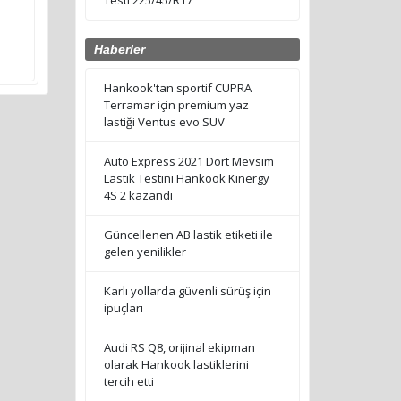
Testi 225/45/R17
Haberler
Hankook'tan sportif CUPRA
Terramar için premium yaz
lastiği Ventus evo SUV
Auto Express 2021 Dört Mevsim
Lastik Testini Hankook Kinergy
4S 2 kazandı
Güncellenen AB lastik etiketi ile
gelen yenilikler
Karlı yollarda güvenli sürüş için
ipuçları
Audi RS Q8, orijinal ekipman
olarak Hankook lastiklerini
tercih etti