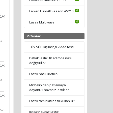
Falken EuroAll Season AS210
4
026
Lassa Multiways
4
Videolar
la
TÜV SÜD kış lastiği video testi
Patlak lastik 10 adımda nasıl
değiştirilir?
026
Lastik nasıl üretilir?
ma
Michelin'den patlamaya
dayanıklı havasız lastikler
026
Lastik tamir kiti nasıl kullanılır?
çok
Kış lastiği-yaz lastiği