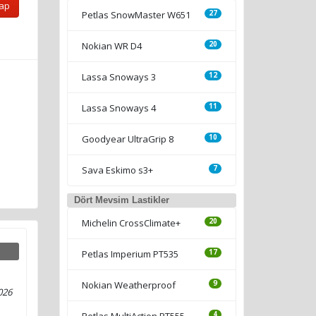
Yap
Petlas SnowMaster W651
27
Nokian WR D4
20
Lassa Snoways 3
12
Lassa Snoways 4
11
Goodyear UltraGrip 8
10
Sava Eskimo s3+
7
Dört Mevsim Lastikler
Michelin CrossClimate+
20
Petlas Imperium PT535
17
Nokian Weatherproof
9
026
Petlas MultiAction PT555
4