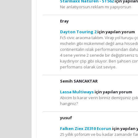
Starmaxx Naturen - ST562
için yapıla
Ne anlatıyorsun.reklam mı yapıyorsun
Eray
Dayton Touring 2
için yapılan yorum
Fc5 civic aracıma taktım. Virajı yol turuş
michelin gibi mükemmel değil ama hissedili
continentalin ıslak performansından daha iy
4 sene yerine 2 senede bir değiştirseniz t
kaydırıyor çöp gibi oluyor. Ben şahsen con
performans olarak üst seviye.
Semih SANCAKTAR
Lassa Multiways
için yapılan yorum
Abicim bi karar verin biriniz demişsiniz ço
hanginiz?
yusuf
Falken Ziex ZE310 Ecorun
için yapılan
25 yıllık şöförüm ve bu kadar zamandır far