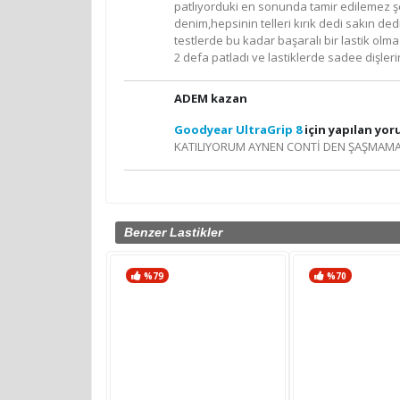
patlıyorduki en sonunda tamir edilemez şe
denim,hepsinin telleri kırık dedi sakın d
testlerde bu kadar başaralı bir lastik ol
2 defa patladı ve lastiklerde sadee dişler
ADEM kazan
Goodyear UltraGrip 8
için yapılan yo
KATILIYORUM AYNEN CONTİ DEN ŞAŞMAMA
Benzer Lastikler
%79
%70