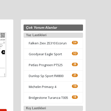
Çok Yorum Alanlar
Yaz Lastikleri
Falken Ziex ZE310 Ecorun
54
Goodyear Eagle Sport
52
Petlas Progreen PT525
28
Dunlop Sp Sport FM800
21
Michelin Primacy 4
19
Bridgestone Turanza T005
18
Kış Lastikleri