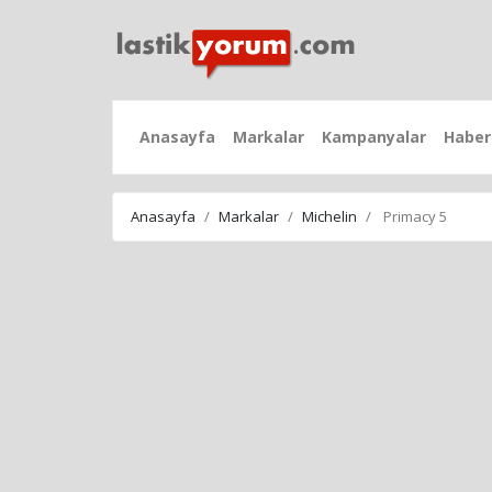
Anasayfa
Markalar
Kampanyalar
Haber
Anasayfa
Markalar
Michelin
Primacy 5