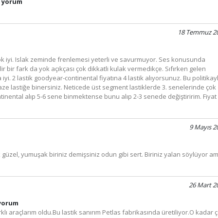
n yorum
18 Temmuz 2
u çok iyi. Islak zeminde frenlemesi yeterli ve savurmuyor. Ses konusunda
r bir fark da yok açıkçası çok dikkatli kulak vermedikçe. Sıfırken gelen
i. 2 lastik goodyear-continental fiyatına 4 lastik alıyorsunuz. Bu politikay
aze lastiğe binersiniz. Neticede üst segment lastiklerde 3. senelerinde çok
tinental alıp 5-6 sene binmektense bunu alıp 2-3 senede değiştiririm. Fiyat
9 Mayıs 2
k güzel, yumuşak biriniz demişsiniz odun gibi sert. Biriniz yalan söylüyor a
26 Mart 2
 yorum
klı araçlarım oldu.Bu lastik sanırım Petlas fabrikasında üretiliyor.O kadar 