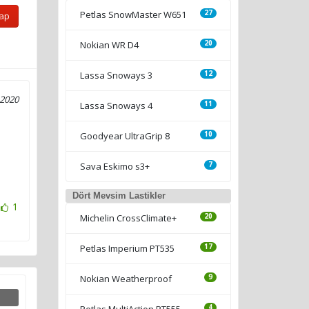
Petlas SnowMaster W651
27
Yap
Nokian WR D4
20
Lassa Snoways 3
12
 2020
Lassa Snoways 4
11
Goodyear UltraGrip 8
10
Sava Eskimo s3+
7
Dört Mevsim Lastikler
1
Michelin CrossClimate+
20
Petlas Imperium PT535
17
Nokian Weatherproof
9
Petlas MultiAction PT555
4