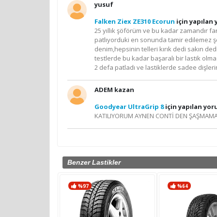
yusuf
Falken Ziex ZE310 Ecorun
için yapılan
25 yıllık şöförüm ve bu kadar zamandır far
patlıyorduki en sonunda tamir edilemez şe
denim,hepsinin telleri kırık dedi sakın d
testlerde bu kadar başaralı bir lastik ol
2 defa patladı ve lastiklerde sadee dişler
ADEM kazan
Goodyear UltraGrip 8
için yapılan yo
KATILIYORUM AYNEN CONTİ DEN ŞAŞMAMA
Benzer Lastikler
%97
%64