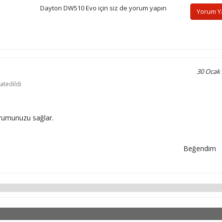
Dayton DW510 Evo için siz de yorum yapın
Yorum 
30 Ocak
atedildi
urumunuzu sağlar.
Beğendim