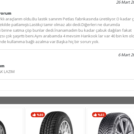
26 Mart 2
 yorum
klı araçlarım oldu.Bu lastik sanırım Petlas fabrikasında üretiliyor.O kadar 
kilde patlamıştı.Lastikçi tamir olmaz abi dedi.Diğerleri ne durumda
edi birine satma çöp bunlar dedi.İnanamadım bu kadar çabuk dağılan fakat
mazsı çok şaşırttı beni.Aynı arabamda 4 mevsim Hankook lar var 40 bin km ol
inde kullanıma bağlı azalma var.Başka hiç bir sorun yok.
6 Mart 2
rum
K LAZIM
%80
%83