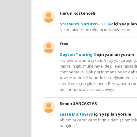
Harun Köstenceli
Starmaxx Naturen - ST562
için yapıla
Ne anlatıyorsun.reklam mı yapıyorsun
Eray
Dayton Touring 2
için yapılan yorum
Fc5 civic aracıma taktım. Virajı yol turuş
michelin gibi mükemmel değil ama hissedili
continentalin ıslak performansından daha iy
4 sene yerine 2 senede bir değiştirseniz t
kaydırıyor çöp gibi oluyor. Ben şahsen con
performans olarak üst seviye.
Semih SANCAKTAR
Lassa Multiways
için yapılan yorum
Abicim bi karar verin biriniz demişsiniz ço
hanginiz?