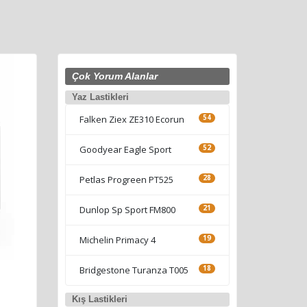
Çok Yorum Alanlar
Yaz Lastikleri
Falken Ziex ZE310 Ecorun
54
Goodyear Eagle Sport
52
Petlas Progreen PT525
28
Dunlop Sp Sport FM800
21
Michelin Primacy 4
19
Bridgestone Turanza T005
18
Kış Lastikleri