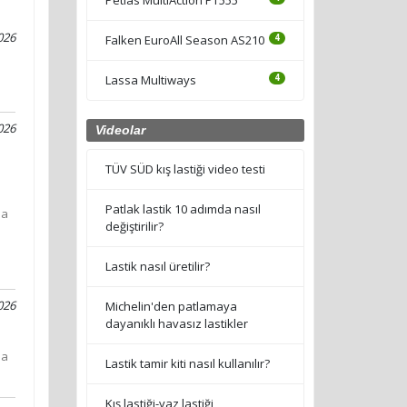
026
Falken EuroAll Season AS210
4
Lassa Multiways
4
026
Videolar
TÜV SÜD kış lastiği video testi
Patlak lastik 10 adımda nasıl
la
değiştirilir?
Lastik nasıl üretilir?
026
Michelin'den patlamaya
dayanıklı havasız lastikler
ma
Lastik tamir kiti nasıl kullanılır?
Kış lastiği-yaz lastiği