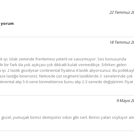
22 Temmuz 2
n yorum
18 Temmuz 2
u çok iyi. Islak zeminde frenlemesi yeterli ve savurmuyor. Ses konusunda
r bir fark da yok açıkçası çok dikkatli kulak vermedikçe. Sıfırken gelen
i. 2 lastik goodyear-continental fiyatına 4 lastik alıyorsunuz. Bu politikay
aze lastiğe binersiniz. Neticede üst segment lastiklerde 3. senelerinde çok
tinental alıp 5-6 sene binmektense bunu alıp 2-3 senede değiştiririm. Fiyat
9 Mayıs 2
k güzel, yumuşak biriniz demişsiniz odun gibi sert. Biriniz yalan söylüyor a