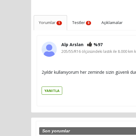
Yorumlar
Testler
Açıklamalar
1
0
Alp Arslan
%97
205/55/R16 ölçüsündeki lastik ile 8.000 km k
2yıldır kullanıyorum her zeminde sizin güvenli d
YANITLA
Son yorumlar