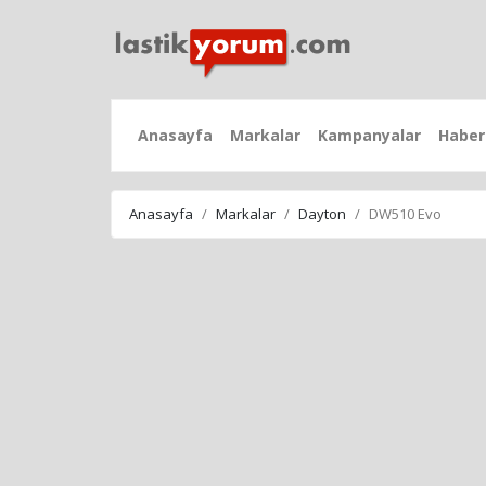
Anasayfa
Markalar
Kampanyalar
Haber
Anasayfa
Markalar
Dayton
DW510 Evo