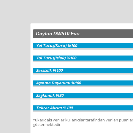
Dayton DW510 Evo
Yol Tutuş(Kuru) %100
Yol Tutuş(Islak) %100
Sessizlik %100
Aşınma Dayanımı %100
Sağlamlık %80
Tekrar Alırım %100
Yukarıdaki veriler kullanıcılar tarafından verilen puanla
göstermektedir.