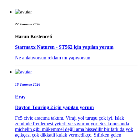
22 Temmuz 2026
Harun Köstenceli
Starmaxx Naturen - ST562
için yapılan yorum
Ne anlatıyorsun.reklam mı yapıyorsun
18 Temmuz 2026
Eray
Dayton Touring 2
için yapılan yorum
Fc5 civic aracıma taktım. Virajı yol turuşu çok iyi. Islak
zeminde frenlemesi yeterli ve savurmuyor. Ses konusunda
michelin gibi mükemmel değil ama hissedilir bir fark da yok
açıkçası çok dikkatli kulak vermedikçe. Sıfırken gelen