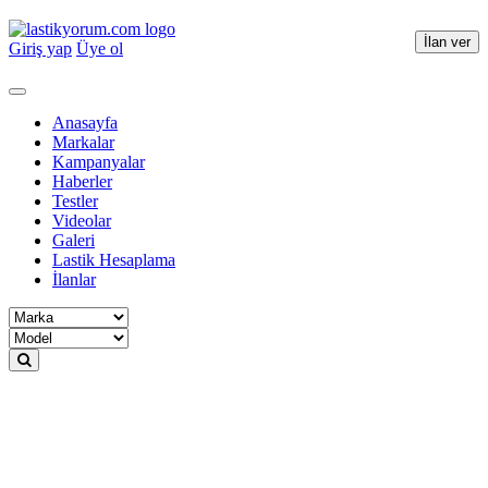
İlan ver
Giriş yap
Üye ol
Anasayfa
Markalar
Kampanyalar
Haberler
Testler
Videolar
Galeri
Lastik Hesaplama
İlanlar