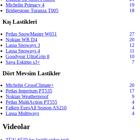
Michelin Primacy 4
19
Bridgestone Turanza T005
18
Kış Lastikleri
Petlas SnowMaster W651
27
Nokian WR D4
20
Lassa Snoways 3
12
Lassa Snoways 4
11
Goodyear UltraGrip 8
10
Sava Eskimo s3+
7
Dört Mevsim Lastikler
Michelin CrossClimate+
20
Petlas Imperium PT535
17
Nokian Weatherproof
9
Petlas MultiAction PT555
4
Falken EuroAll Season AS210
4
Lassa Multiways
4
Videolar
TÜV SÜD kış lastiği video testi