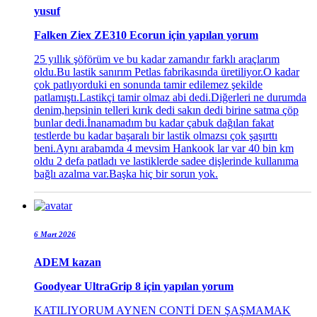
yusuf
Falken Ziex ZE310 Ecorun
için yapılan yorum
25 yıllık şöförüm ve bu kadar zamandır farklı araçlarım
oldu.Bu lastik sanırım Petlas fabrikasında üretiliyor.O kadar
çok patlıyorduki en sonunda tamir edilemez şekilde
patlamıştı.Lastikçi tamir olmaz abi dedi.Diğerleri ne durumda
denim,hepsinin telleri kırık dedi sakın dedi birine satma çöp
bunlar dedi.İnanamadım bu kadar çabuk dağılan fakat
testlerde bu kadar başaralı bir lastik olmazsı çok şaşırttı
beni.Aynı arabamda 4 mevsim Hankook lar var 40 bin km
oldu 2 defa patladı ve lastiklerde sadee dişlerinde kullanıma
bağlı azalma var.Başka hiç bir sorun yok.
6 Mart 2026
ADEM kazan
Goodyear UltraGrip 8
için yapılan yorum
KATILIYORUM AYNEN CONTİ DEN ŞAŞMAMAK