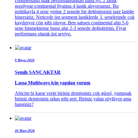
continentalin ıslak performansından daha iyi. 2 lastik
goodyear-continental fiyatına 4 lastik alıyorsunuz. Bu
politikayla 4 sene yerine 2 senede bir değiştirseniz taze lastiğe
binersiniz. Neticede üst segment lastiklerde 3. senelerinde çok
kaydırıyor çöp gibi oluyor. Ben şahsen continental alıp 5-6
sene binmektense bunu alıp 2-3 senede değiştiririm. Fiyat
performans olarak üst seviye.
9 Mayıs 2026
Semih SANCAKTAR
Lassa Multiways
için yapılan yorum
Abicim bi karar verin biriniz demişsiniz çok güzel, yumuşak
biriniz demişsiniz odun gibi sert. Biriniz yalan söylüyor ama
hanginiz?
26 Mart 2026