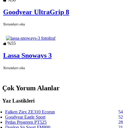
Goodyear UltraGrip 8
Yorumları oku
%55
Lassa Snoways 3
Yorumları oku
Çok Yorum Alanlar
Yaz Lastikleri
Falken Ziex ZE310 Ecorun
54
Goodyear Eagle Sport
52
Petlas Progreen PT525
28
Dunlop Sp Sport FM800
21