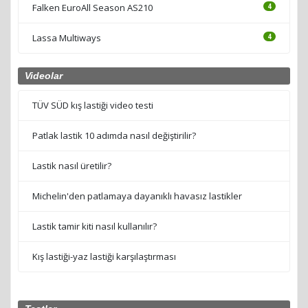
Petlas Imperium PT535
17
Nokian Weatherproof
9
Petlas MultiAction PT555
4
Falken EuroAll Season AS210
4
Lassa Multiways
4
Videolar
TÜV SÜD kış lastiği video testi
Patlak lastik 10 adımda nasıl değiştirilir?
Lastik nasıl üretilir?
Michelin'den patlamaya dayanıklı havasız lastikler