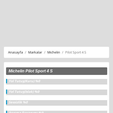
Anasayfa
Markalar
Michelin
Pilot Sport 4 S
Michelin Pilot Sport 4 S
Yol Tutuş(Kuru) %0
Yol Tutuş(Islak) %0
Sessizlik %0
Aşınma Dayanımı %0