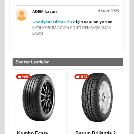
6 Mart 2026
ADEM kazan
Goodyear UltraGrip 8
için yapılan yorum
KATILIYORUM AYNEN CONTİ DEN ŞAŞMAMAK
LAZIM
Benzer Lastikler
%66
%48
Kumho Ecsta
Barum Brillantis 2