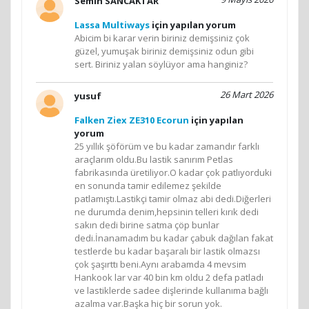
Semih SANCAKTAR
Lassa Multiways
için yapılan yorum
Abicim bi karar verin biriniz demişsiniz çok
güzel, yumuşak biriniz demişsiniz odun gibi
sert. Biriniz yalan söylüyor ama hanginiz?
26 Mart 2026
yusuf
Falken Ziex ZE310 Ecorun
için yapılan
yorum
25 yıllık şöförüm ve bu kadar zamandır farklı
araçlarım oldu.Bu lastik sanırım Petlas
fabrikasında üretiliyor.O kadar çok patlıyorduki
en sonunda tamir edilemez şekilde
patlamıştı.Lastikçi tamir olmaz abi dedi.Diğerleri
ne durumda denim,hepsinin telleri kırık dedi
sakın dedi birine satma çöp bunlar
dedi.İnanamadım bu kadar çabuk dağılan fakat
testlerde bu kadar başaralı bir lastik olmazsı
çok şaşırttı beni.Aynı arabamda 4 mevsim
Hankook lar var 40 bin km oldu 2 defa patladı
ve lastiklerde sadee dişlerinde kullanıma bağlı
azalma var.Başka hiç bir sorun yok.