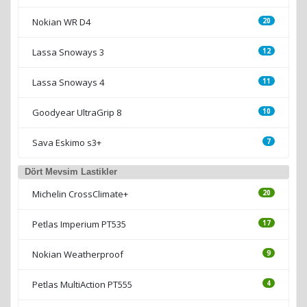
Michelin Primacy 4
19
Bridgestone Turanza T005
18
Kış Lastikleri
Petlas SnowMaster W651
27
Nokian WR D4
20
Lassa Snoways 3
12
Lassa Snoways 4
11
Goodyear UltraGrip 8
10
Sava Eskimo s3+
7
Dört Mevsim Lastikler
Michelin CrossClimate+
20