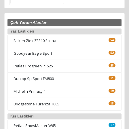
Nokian Eline 2
Yorumları oku
Çok Yorum Alanlar
Yaz Lastikleri
Falken Ziex ZE310 Ecorun
54
Goodyear Eagle Sport
52
Petlas Progreen PT525
28
Dunlop Sp Sport FM800
21