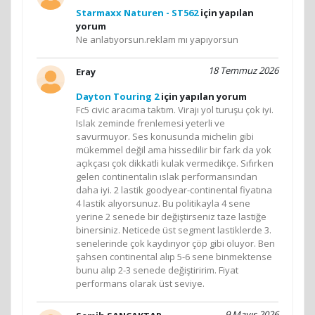
Starmaxx Naturen - ST562
için yapılan
yorum
Ne anlatıyorsun.reklam mı yapıyorsun
18 Temmuz 2026
Eray
Dayton Touring 2
için yapılan yorum
Fc5 civic aracıma taktım. Virajı yol turuşu çok iyi.
Islak zeminde frenlemesi yeterli ve
savurmuyor. Ses konusunda michelin gibi
mükemmel değil ama hissedilir bir fark da yok
açıkçası çok dikkatli kulak vermedikçe. Sıfırken
gelen continentalin ıslak performansından
daha iyi. 2 lastik goodyear-continental fiyatına
4 lastik alıyorsunuz. Bu politikayla 4 sene
yerine 2 senede bir değiştirseniz taze lastiğe
binersiniz. Neticede üst segment lastiklerde 3.
senelerinde çok kaydırıyor çöp gibi oluyor. Ben
şahsen continental alıp 5-6 sene binmektense
bunu alıp 2-3 senede değiştiririm. Fiyat
performans olarak üst seviye.
9 Mayıs 2026