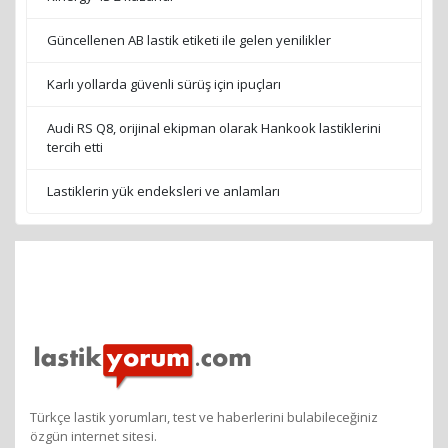
Haberler
Hankook'tan sportif CUPRA Terramar için premium yaz
lastiği Ventus evo SUV
Auto Express 2021 Dört Mevsim Lastik Testini Hankook
Kinergy 4S 2 kazandı
Güncellenen AB lastik etiketi ile gelen yenilikler
Karlı yollarda güvenli sürüş için ipuçları
Audi RS Q8, orijinal ekipman olarak Hankook lastiklerini
tercih etti
Lastiklerin yük endeksleri ve anlamları