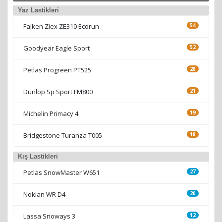
Yaz Lastikleri
Falken Ziex ZE310 Ecorun
54
Goodyear Eagle Sport
52
Petlas Progreen PT525
28
Dunlop Sp Sport FM800
21
Michelin Primacy 4
19
Bridgestone Turanza T005
18
Kış Lastikleri
Petlas SnowMaster W651
27
Nokian WR D4
20
Lassa Snoways 3
12