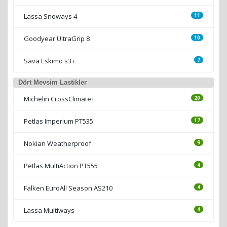
Lassa Snoways 4
11
Goodyear UltraGrip 8
10
Sava Eskimo s3+
7
Dört Mevsim Lastikler
Michelin CrossClimate+
20
Petlas Imperium PT535
17
Nokian Weatherproof
9
Petlas MultiAction PT555
4
Falken EuroAll Season AS210
4
Lassa Multiways
4