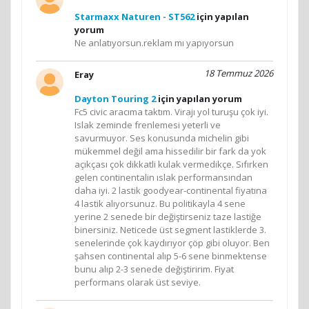
Starmaxx Naturen - ST562
için yapılan
yorum
Ne anlatıyorsun.reklam mı yapıyorsun
18 Temmuz 2026
Eray
Dayton Touring 2
için yapılan yorum
Fc5 civic aracıma taktım. Virajı yol turuşu çok iyi.
Islak zeminde frenlemesi yeterli ve
savurmuyor. Ses konusunda michelin gibi
mükemmel değil ama hissedilir bir fark da yok
açıkçası çok dikkatli kulak vermedikçe. Sıfırken
gelen continentalin ıslak performansından
daha iyi. 2 lastik goodyear-continental fiyatına
4 lastik alıyorsunuz. Bu politikayla 4 sene
yerine 2 senede bir değiştirseniz taze lastiğe
binersiniz. Neticede üst segment lastiklerde 3.
senelerinde çok kaydırıyor çöp gibi oluyor. Ben
şahsen continental alıp 5-6 sene binmektense
bunu alıp 2-3 senede değiştiririm. Fiyat
performans olarak üst seviye.