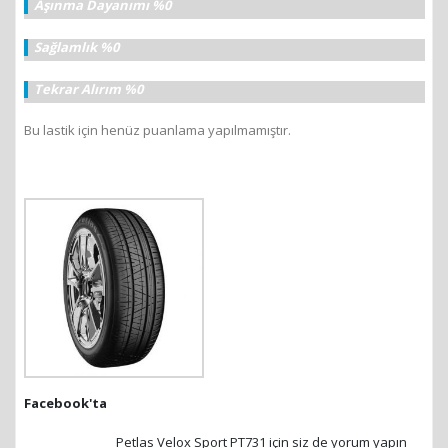
Aşınma Dayanımı %0
Sağlamlık %0
Tekrar Alırım %0
Bu lastik için henüz puanlama yapılmamıştır.
Facebook'ta
Petlas Velox Sport PT731 için siz de yorum yapın