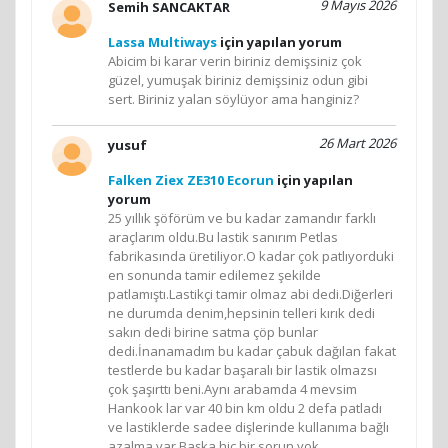
9 Mayıs 2026
Semih SANCAKTAR
Lassa Multiways
için yapılan yorum
Abicim bi karar verin biriniz demişsiniz çok
güzel, yumuşak biriniz demişsiniz odun gibi
sert. Biriniz yalan söylüyor ama hanginiz?
26 Mart 2026
yusuf
Falken Ziex ZE310 Ecorun
için yapılan
yorum
25 yıllık şöförüm ve bu kadar zamandır farklı
araçlarım oldu.Bu lastik sanırım Petlas
fabrikasında üretiliyor.O kadar çok patlıyorduki
en sonunda tamir edilemez şekilde
patlamıştı.Lastikçi tamir olmaz abi dedi.Diğerleri
ne durumda denim,hepsinin telleri kırık dedi
sakın dedi birine satma çöp bunlar
dedi.İnanamadım bu kadar çabuk dağılan fakat
testlerde bu kadar başaralı bir lastik olmazsı
çok şaşırttı beni.Aynı arabamda 4 mevsim
Hankook lar var 40 bin km oldu 2 defa patladı
ve lastiklerde sadee dişlerinde kullanıma bağlı
azalma var.Başka hiç bir sorun yok.