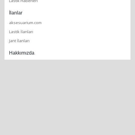
Lastik Haberleri
İlanlar
aksesuarium.com
Lastik İlanları
Jant İlanları
Hakkımızda
İletişim
Gizlilik Politikamız
Kullanım Koşulları
Mobil Uygulamamızı İndirin
© 2018-2021 Copyright lastikyorum.com