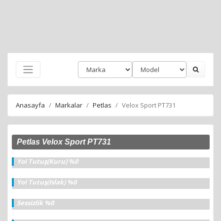
Anasayfa
Markalar
Petlas
Velox Sport PT731
Petlas Velox Sport PT731
Yol Tutuş(Kuru) %0
Yol Tutuş(Islak) %0
Sessizlik %0