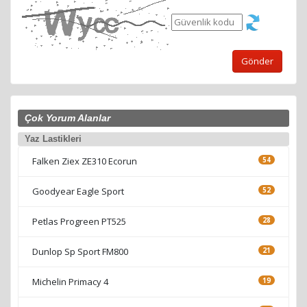
Gönder
Çok Yorum Alanlar
Yaz Lastikleri
Falken Ziex ZE310 Ecorun
54
Goodyear Eagle Sport
52
Petlas Progreen PT525
28
Dunlop Sp Sport FM800
21
Michelin Primacy 4
19