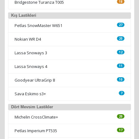
Bridgestone Turanza T005
18
Kış Lastikleri
Petlas SnowMaster W651
27
Nokian WR D4
20
Lassa Snoways 3
12
Lassa Snoways 4
11
Goodyear UltraGrip 8
10
Sava Eskimo s3+
7
Dört Mevsim Lastikler
Michelin CrossClimate+
20
Petlas Imperium PT535
17