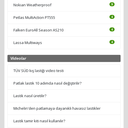
Nokian Weatherproof
9
Petlas MultiAction PT555
4
Falken EuroAll Season AS210
4
Lassa Multiways
4
Videolar
TÜV SÜD kış lastiği video testi
Patlak lastik 10 adımda nasıl değiştirilir?
Lastik nasıl üretilir?
Michelin'den patlamaya dayanıklı havasız lastikler
Lastik tamir kiti nasıl kullanılır?